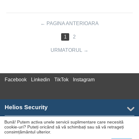
PAGINA ANTERIOARA
1
2
URMATORUL
Facebook
Linkedin
TikTok
Instagram
Helios Security
Bună! Putem activa unele servicii suplimentare care necesită
Contact suport
cookie-uri? Puteți oricând să vă schimbați sau să vă retrageți
consimțământul ulterior.