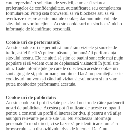
care reprezintă o solicitare de servicii, cum ar fi setarea
preferințelor de confidențialitate, autentificarea sau completarea
formularelor. Puteți seta browserul să vă blocheze sau să vă
avertizeze despre aceste module cookie, dar anumite părți ale
site-ului nu vor funcționa. Aceste cookie-uri nu stochează nici o
informație de identificare personală.
Cookie-uri de performanță:
Aceste cookie-uri ne permit să numărăm vizitele și sursele de
trafic, astfel încât să putem măsura și îmbunătăți performanța
site-ului nostru. Ele ne ajută să știm ce pagini sunt cele mai puțin
populare și să vedem cum se deplasează vizitatorii în jurul site-
ului. Toate informațiile pe care le colectează aceste cookie-uri
sunt agregate și, prin urmare, anonime. Dacă nu permiteți aceste
cookie-uri, nu vom ști când ați vizitat site-ul nostru și nu vom
putea monitoriza performanța acestuia.
Cookie-uri de publicitate:
Aceste cookie-uri pot fi setate pe site-ul nostru de către partenerii
noștri de publicitate. Acestea pot fi utilizate de aceste companii
pentru a construi un profil al intereselor dvs. și pentru a vă afișa
anunțuri relevante pe alte site-uri. Nu stochează informații
personale în mod direct, ci se bazează pe identificarea unică a
browserului și a dispozitivului dvs. de internet. Dacă nu