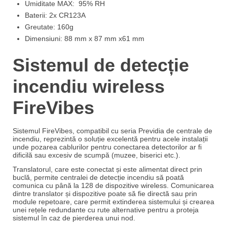
Umiditate MAX: 95% RH
Baterii: 2x CR123A
Greutate: 160g
Dimensiuni: 88 mm x 87 mm x61 mm
Sistemul de detecție
incendiu wireless
FireVibes
Sistemul FireVibes
, compatibil cu seria Previdia
de centrale de
incendiu, reprezintă o soluție excelentă pentru
acele instalații
unde pozarea cablurilor pentru
conectarea detectorilor ar fi
dificilă sau
excesiv de scumpă (muzee, biserici etc.).
Translatorul, care este conectat și este alimentat direct prin
buclă, permite centralei de detecție incendiu să poată
comunica cu până la 128 de dispozitive wireless. Comunicarea
dintre translator și dispozitive poate să fie directă sau prin
module repetoare, care permit extinderea sistemului și crearea
unei rețele redundante cu rute alternative pentru a proteja
sistemul în caz de pierderea unui nod.