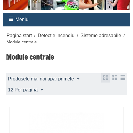
Meniu
Pagina start
Detecție incendiu
Sisteme adresabile
/
/
/
Module centrale
Module centrale
Produsele mai noi apar primele
12 Per pagina