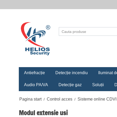
Antiefracție
Detecție incendiu
Iluminat d
Audio PA/VA
Detecție gaz
Soluții
D
Pagina start
Control acces
Sisteme online CDVI
/
/
Modul extensie usi