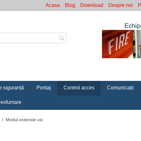
Acasa
Blog
Download
Despre noi
P
e siguranță
Pontaj
Control acces
Comunicații
esfumare
/
Modul extensie usi