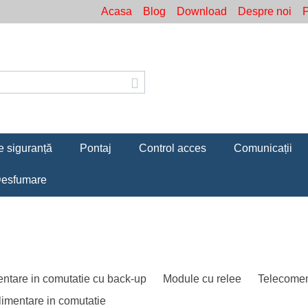
Acasa
Blog
Download
Despre noi
P
e siguranță
Pontaj
Control acces
Comunicații
esfumare
entare in comutatie cu back-up
Module cu relee
Telecomen
limentare in comutatie