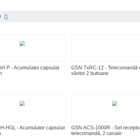
a
H P - Acumulator capsulat
GSN TxRC-12 - Telecomandă 
h
săritor 2 butoane
-HGL - Acumulator capsulat
GSN ACS-1000R - Set receptor
h
telecomandă, 2 canale