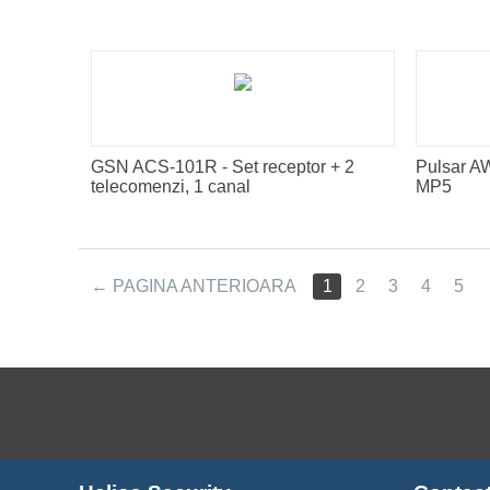
GSN ACS-101R - Set receptor + 2
Pulsar AW
telecomenzi, 1 canal
MP5
PAGINA ANTERIOARA
1
2
3
4
5