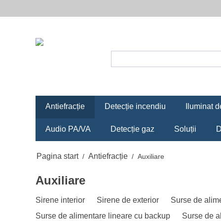
Antiefracție
Detecție incendiu
Iluminat d
Audio PA/VA
Detecție gaz
Soluții
D
Pagina start
Antiefracție
/
/
Auxiliare
Auxiliare
Sirene interior
Sirene de exterior
Surse de alim
Surse de alimentare lineare cu backup
Surse de a