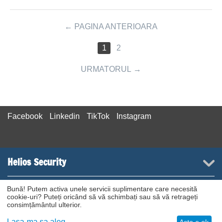
PAGINA ANTERIOARA
1
2
URMATORUL
Facebook
Linkedin
TikTok
Instagram
Helios Security
Contact suport
Bună! Putem activa unele servicii suplimentare care necesită
cookie-uri? Puteți oricând să vă schimbați sau să vă retrageți
consimțământul ulterior.
© 2003 - 2026 Helios Security Srl.
Lasa-ma sa aleg