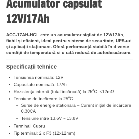
Acumulator capsulat
12V/17Ah
ACC-17AH-HGL este un acumulator sigilat de 12V/17Ah,
fiabil și eficient, ideal pentru sisteme de securitate, UPS-uri
și aplicații staționare. Oferă performanță stabilă în diverse
condiții de temperatură și o rată redusă de autodescărcare.
Specificații tehnice
Tensiunea nominală: 12V
Capacitate nominală: 17Ah
Rezistența internă (total încărcată) la 25⁰C: <12mΩ
Tensiune de încărcare la 25⁰C:
Surse de energie staționară – Curent inițial de încărcare
0.30CA
Tensiune între 13.6V ~ 13.8V
Terminal: Cupru
Tip terminal: 2 x F3 (12x12mm)