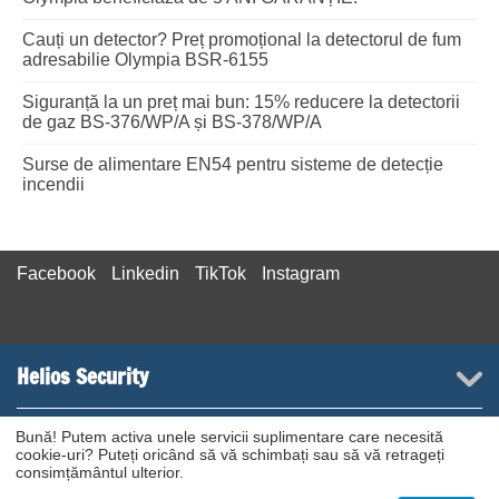
Cauți un detector? Preț promoțional la detectorul de fum
adresabilie Olympia BSR-6155
Siguranță la un preț mai bun: 15% reducere la detectorii
de gaz BS-376/WP/A și BS-378/WP/A
Surse de alimentare EN54 pentru sisteme de detecție
incendii
Facebook
Linkedin
TikTok
Instagram
Helios Security
Contact suport
Bună! Putem activa unele servicii suplimentare care necesită
cookie-uri? Puteți oricând să vă schimbați sau să vă retrageți
consimțământul ulterior.