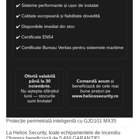
✔️ Sisteme performante și ușor de instalat
✔️ Calitate europeană și fiabilitate dovedită
✔️ Disponibile imediat din stoc
✔️ Certificate EN54
✔️ Certificate Bureau Veritas pentru sistemele maritime
Ofertă valabilă
până la 30
Comandă acum
și
noiembrie.
beneficiază de cele mai
Nu aștepta sfârșitul
bune prețuri pe
lunii — stocurile
www.heliossecurity.ro
sunt limitate!
Protecție perimetrală inteligentă cu GJD101 MX35
La Helios Security, toate echipamentele de incendiu
Olympia beneficiază de 5 ANI GARANȚIE!